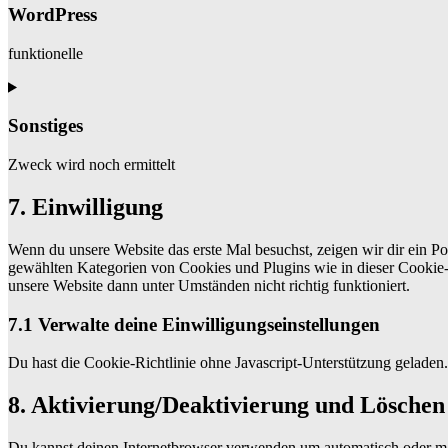
WordPress
funktionelle
Consent
to
service
Sonstiges
wordpress
Zweck wird noch ermittelt
Consent
7. Einwilligung
to
service
Wenn du unsere Website das erste Mal besuchst, zeigen wir dir ein Po
sonstiges
gewählten Kategorien von Cookies und Plugins wie in dieser Cookie-
unsere Website dann unter Umständen nicht richtig funktioniert.
7.1 Verwalte deine Einwilligungseinstellungen
Du hast die Cookie-Richtlinie ohne Javascript-Unterstützung gelade
8. Aktivierung/Deaktivierung und Löschen
Du kannst deinen Internetbrowser verwenden um automatisch oder manu