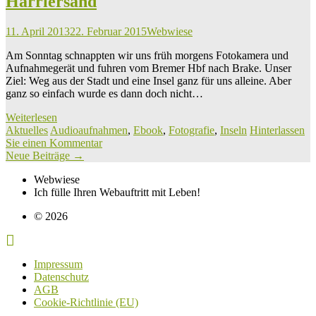
Harriersand
11. April 2013
22. Februar 2015
Webwiese
Am Sonntag schnappten wir uns früh morgens Fotokamera und
Aufnahmegerät und fuhren vom Bremer Hbf nach Brake. Unser
Ziel: Weg aus der Stadt und eine Insel ganz für uns alleine. Aber
ganz so einfach wurde es dann doch nicht…
Weiterlesen
Aktuelles
Audioaufnahmen
,
Ebook
,
Fotografie
,
Inseln
Hinterlassen
Sie einen Kommentar
Beiträge
Neue Beiträge
→
Navigation
Webwiese
Ich fülle Ihren Webauftritt mit Leben!
© 2026
Impressum
Datenschutz
AGB
Cookie-Richtlinie (EU)