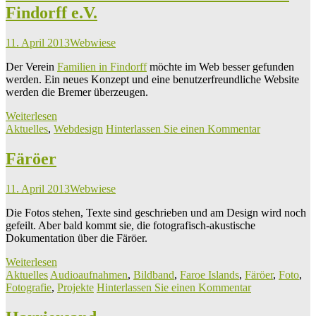
Findorff e.V.
11. April 2013
Webwiese
Der Verein
Familien in Findorff
möchte im Web besser gefunden
werden. Ein neues Konzept und eine benutzerfreundliche Website
werden die Bremer überzeugen.
Weiterlesen
Aktuelles
,
Webdesign
Hinterlassen Sie einen Kommentar
Färöer
11. April 2013
Webwiese
Die Fotos stehen, Texte sind geschrieben und am Design wird noch
gefeilt. Aber bald kommt sie, die fotografisch-akustische
Dokumentation über die Färöer.
Weiterlesen
Aktuelles
Audioaufnahmen
,
Bildband
,
Faroe Islands
,
Färöer
,
Foto
,
Fotografie
,
Projekte
Hinterlassen Sie einen Kommentar